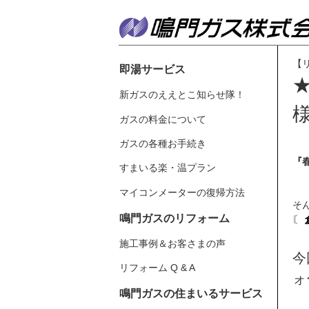
【
即湯サービス
新ガスのええとこ知らせ隊！
様
ガスの料金について
ガスの各種お手続き
『
すまいる楽・温プラン
マイコンメーターの復帰方法
そ
鳴門ガスのリフォーム
〘
施工事例＆お客さまの声
今
リフォーム Q & A
ォ
鳴門ガスの住まいるサービス