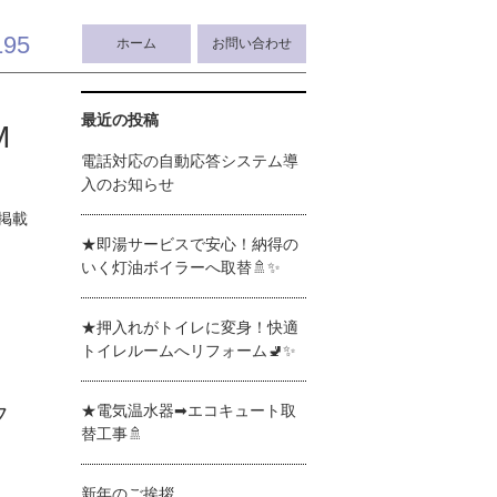
195
ホーム
お問い合わせ
最近の投稿
M
電話対応の自動応答システム導
入のお知らせ
掲載
★即湯サービスで安心！納得の
いく灯油ボイラーへ取替🚿✨
★押入れがトイレに変身！快適
トイレルームへリフォーム🚽✨
★電気温水器➡エコキュート取
フ
替工事🚿
新年のご挨拶