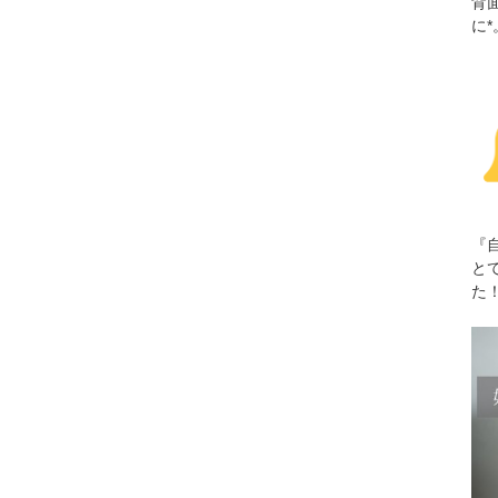
背
に*
『
と
た