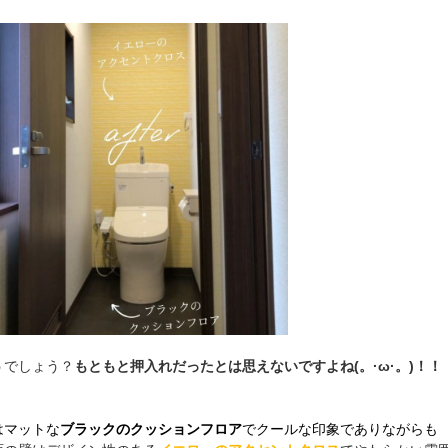
うでしょう？
もともと押入れだったとは思えないですよね(。·ω·。)！！
はマットな
ブラックのクッションフロア
でクールな印象でありながらも