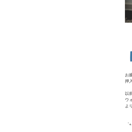
お
押
以
ウ
よ
゜+