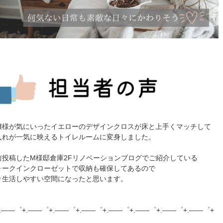
嬢様が気にいったイエローのデザインクロスが床と上手くマッチして
入れが一気に映えるトイレルームに変身しました。
前投稿したM様邸倉庫2Fリノベーションブログでご紹介している
ォークインクローゼットで収納も確保してあるので
り生活しやすい空間になったと思います。
.――゜+.――゜+.――゜+.――゜+.――゜+.――゜+.――゜+.――゜+