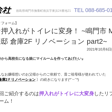
TEL 088-685-0
徳島県鳴門市撫養町南浜字東浜24番地21
リフォーム】
★押入れがトイレに変身！ ~鳴門市 
邸 倉庫2F リノベーション part2~
2021年10月6日
春から高校生になる娘にマイルームを作ってあげたい』
んなお嬢様想いのお父様からのご依頼で、昔ご祖母様が使われていた
倉庫2Ｆリノベーション
〙の続きになります(*˘︶˘*)
回ご紹介するのは
押入れがトイレに大変身
したリ
ーム！