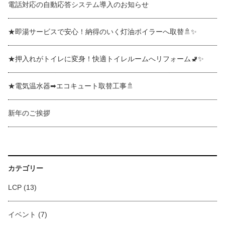
電話対応の自動応答システム導入のお知らせ
★即湯サービスで安心！納得のいく灯油ボイラーへ取替🚿✨
★押入れがトイレに変身！快適トイレルームへリフォーム🚽✨
★電気温水器➡エコキュート取替工事🚿
新年のご挨拶
カテゴリー
LCP
(13)
イベント
(7)