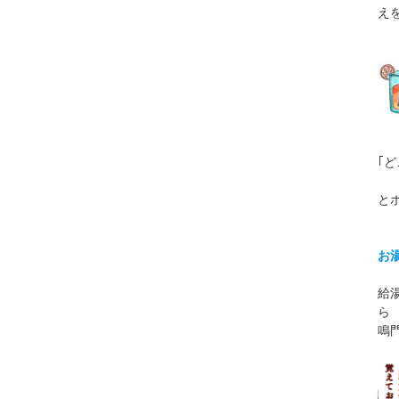
え
｢
とホ
お
給
ら
鳴