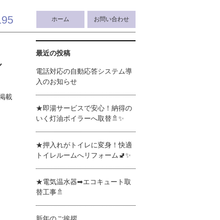
195
ホーム
お問い合わせ
最近の投稿
し
電話対応の自動応答システム導
入のお知らせ
掲載
★即湯サービスで安心！納得の
いく灯油ボイラーへ取替🚿✨
★押入れがトイレに変身！快適
トイレルームへリフォーム🚽✨
★電気温水器➡エコキュート取
替工事🚿
新年のご挨拶