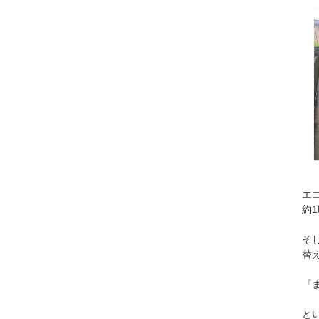
エ
約
そ
替
『
と