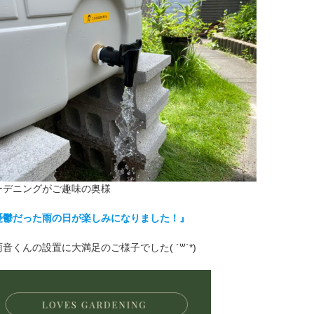
ーデニングがご趣味の奥様
憂鬱だった雨の日が楽しみになりました！』
音くんの設置に大満足のご様子でした( ´꒳`*)