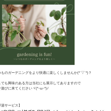
つものガーデニングをより快適に楽しくしませんか(*´▽`*)？
しでも興味のある方は当社にも展示してありますので
遊びに来てくださいヾ(*･ω･*)ﾉ
即湯サービス】