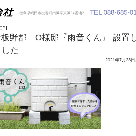
TEL 088-685-0
徳島県鳴門市撫養町南浜字東浜24番地21
CP】
★板野郡 O様邸『雨音くん』 設置
ました
2021年7月28日