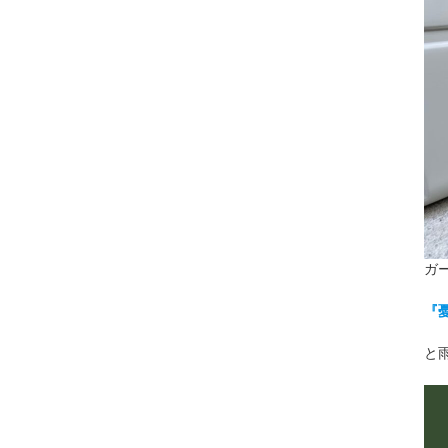
ガ
『
と雨