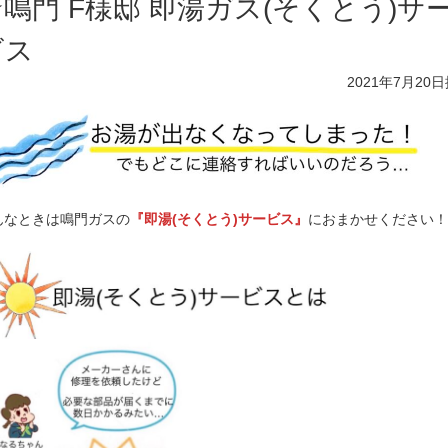
鳴門 F様邸 即湯ガス(そくとう)サ
ビス
2021年7月20日
んなときは鳴門ガスの
『即湯(そくとう)サービス』
におまかせください