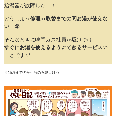
給湯器が故障した！！
↓
どうしよう
修理or取替までの間お湯が使えな
い
…😨
↓
そんなときに鳴門ガス社員が駆けつけ
すぐにお湯を使えるようにできるサービス
の
ことです⭐*｡
※15時までの受付分のみ即日対応