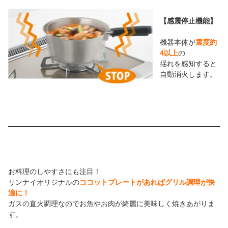
【感震停止機能】
機器本体が
震度約
4以上
の
揺れを感知すると
自動消火します。
お料理のしやすさにも注目！
リンナイオリジナルの
ココットプレートがあればグリル調理が快
適に！
ガスの直火調理なのでお魚やお肉が綺麗に美味しく焼きあがりま
す。