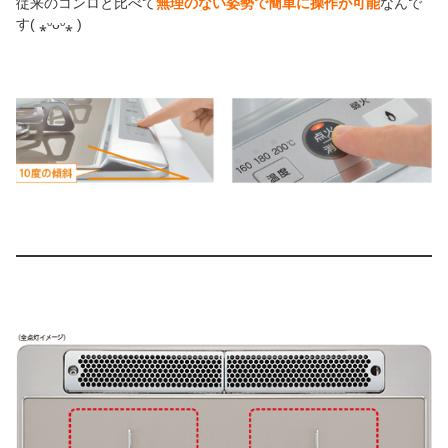
従来のコンロと比べて
無理のない姿勢で簡単に操作が可能
なんで
す( ⁎ᵕᴗᵕ⁎ )