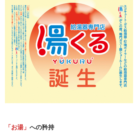
「お湯」
への矜持