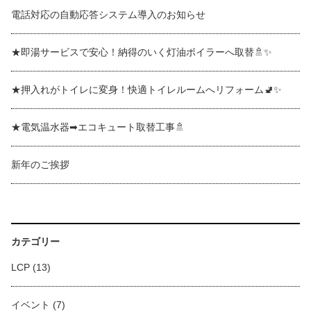
電話対応の自動応答システム導入のお知らせ
★即湯サービスで安心！納得のいく灯油ボイラーへ取替🚿✨
★押入れがトイレに変身！快適トイレルームへリフォーム🚽✨
★電気温水器➡エコキュート取替工事🚿
新年のご挨拶
カテゴリー
LCP
(13)
イベント
(7)