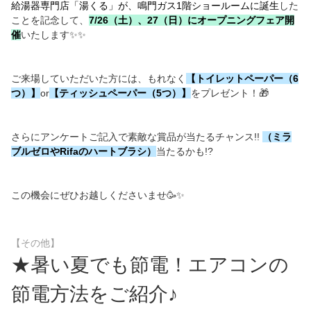
給湯器専門店「湯くる」が、鳴門ガス1階ショールームに誕生
した
ことを記念して、
7/26（土）、27（日）にオ
ープニングフェア開
催
いたします✨✨
ご来場していただいた方には、もれなく
【トイレットペーパー（6
つ）】
or
【ティッシュペーパー（5つ）】
をプレゼント！🎁
さらにアンケートご記入で素敵な賞品が当たるチャンス!!
（ミラ
ブルゼロやRifaのハートブラシ）
当たるかも!?
この機会にぜひお越しくださいませ🥳✨
【その他】
★暑い夏でも節電！エアコンの
節電方法をご紹介♪