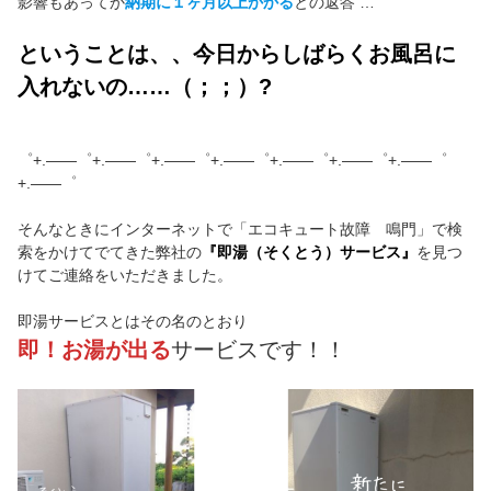
影響もあってか
納期に１ヶ月以上かかる
との返答 …
ということは、、今日からしばらくお風呂に
入れないの……（；；）?
゜+.――゜+.――゜+.――゜+.――゜+.――゜+.――゜+.――゜
+.――゜
そんなときにインターネットで「エコキュート故障 鳴門」で検
索をかけてでてきた弊社の
『即湯（そくとう）サービス』
を見つ
けてご連絡をいただきました。
即湯サービスとはその名のとおり
即！お湯が出る
サービスです！！