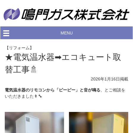
MENU
【リフォーム】
★電気温水器➡エコキュート取
替工事🚿
2026年1月16日
掲載
電気温水器のリモコンから「ピーピー」と音が鳴る
、とご相談を
いただきました👨‍🔧