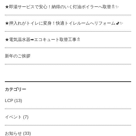
★即湯サービスで安心！納得のいく灯油ボイラーへ取替🚿✨
★押入れがトイレに変身！快適トイレルームへリフォーム🚽✨
★電気温水器➡エコキュート取替工事🚿
新年のご挨拶
カテゴリー
LCP
(13)
イベント
(7)
お知らせ
(33)