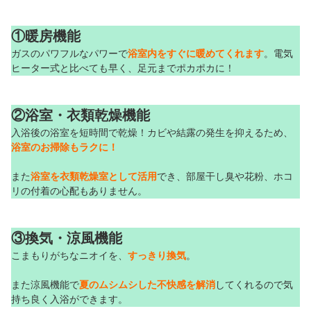
①暖房機能
ガスのパワフルなパワーで
浴室内をすぐに暖めてくれます
。電気
ヒーター式と比べても早く、足元までポカポカに！
②浴室・衣類乾燥機能
入浴後の浴室を短時間で乾燥！カビや結露の発生を抑えるため、
浴室のお掃除もラクに！
また
浴室を衣類乾燥室として活用
でき、部屋干し臭や花粉、ホコ
リの付着の心配もありません。
③換気・涼風機能
こまもりがちなニオイを、
すっきり換気
。
また涼風機能で
夏のムシムシした不快感を解消
してくれるので気
持ち良く入浴ができます。